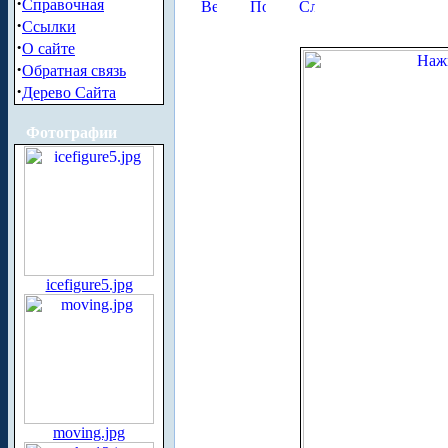
·
Справочная
·
Ссылки
·
О сайте
·
Обратная связь
·
Дерево Сайта
Фотографии
icefigure5.jpg
moving.jpg