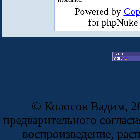
Powered by
Cop
for phpNuke
© Колосов Вадим, 20
предварительного согласи
воспроизведение, рас