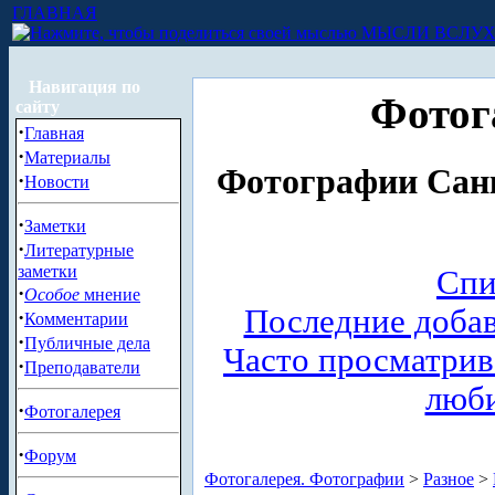
ГЛАВНАЯ
МЫСЛИ ВСЛУ
Навигация по
Фотог
сайту
·
Главная
·
Материалы
Фотографии Санк
·
Новости
·
Заметки
·
Литературные
заметки
Спи
·
Особое
мнение
Последние доба
·
Комментарии
·
Публичные дела
Часто просматри
·
Преподаватели
люб
·
Фотогалерея
·
Форум
Фотогалерея. Фотографии
>
Разное
>