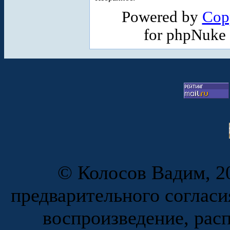
Powered by
Cop
for phpNuke
© Колосов Вадим, 20
предварительного согласи
воспроизведение, рас