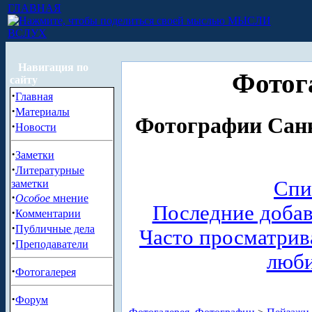
ГЛАВНАЯ
МЫСЛИ
ВСЛУХ
Навигация по
Фотог
сайту
·
Главная
·
Материалы
Фотографии Санк
·
Новости
·
Заметки
·
Литературные
Спи
заметки
·
Особое
мнение
Последние доба
·
Комментарии
·
Публичные дела
Часто просматри
·
Преподаватели
люб
·
Фотогалерея
·
Форум