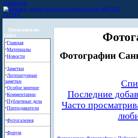
ГЛАВНАЯ
МЫСЛИ
ВСЛУХ
Навигация по
Фотог
сайту
·
Главная
·
Материалы
Фотографии Санк
·
Новости
·
Заметки
·
Литературные
Спи
заметки
·
Особое
мнение
Последние доба
·
Комментарии
·
Публичные дела
Часто просматри
·
Преподаватели
люб
·
Фотогалерея
·
Форум