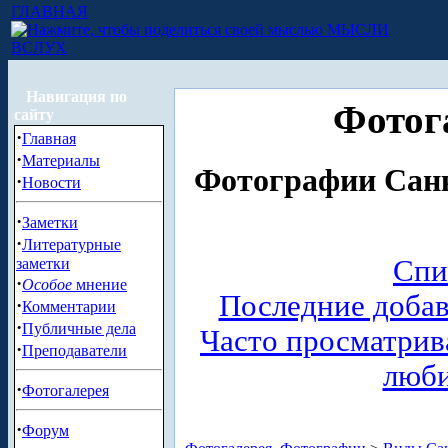
ГЛАВНАЯ
МЫСЛИ
ВСЛУХ
Навигация по
Фотог
сайту
·
Главная
·
Материалы
Фотографии Санк
·
Новости
·
Заметки
·
Литературные
Спи
заметки
·
Особое
мнение
Последние доба
·
Комментарии
·
Публичные дела
Часто просматри
·
Преподаватели
люб
·
Фотогалерея
·
Форум