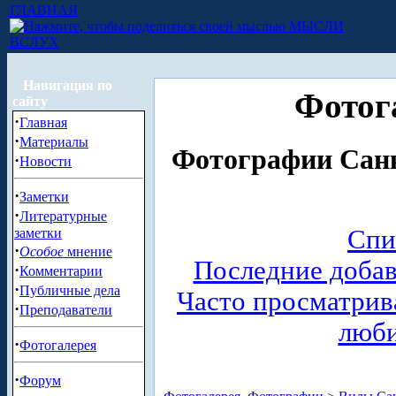
ГЛАВНАЯ
МЫСЛИ
ВСЛУХ
Навигация по
Фотог
сайту
·
Главная
·
Материалы
Фотографии Санк
·
Новости
·
Заметки
·
Литературные
Спи
заметки
·
Особое
мнение
Последние доба
·
Комментарии
·
Публичные дела
Часто просматри
·
Преподаватели
люб
·
Фотогалерея
·
Форум