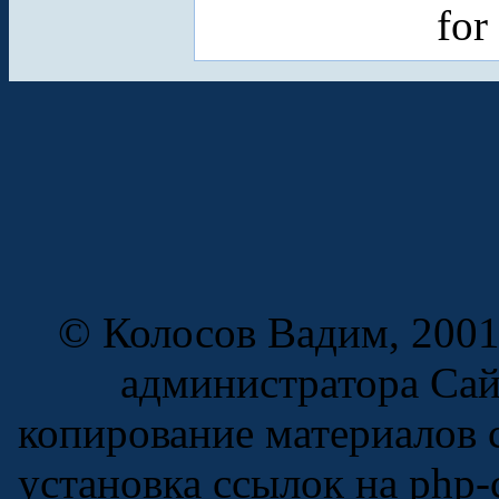
for
© Колосов Вадим, 2001
администратора Сай
копирование материалов с
установка ссылок на php-