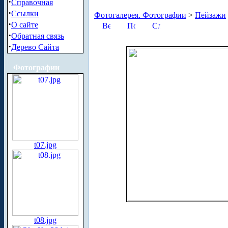
·
Справочная
·
Ссылки
Фотогалерея. Фотографии
>
Пейзажи
·
О сайте
·
Обратная связь
·
Дерево Сайта
Фотографии
t07.jpg
t08.jpg