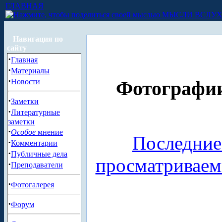
ГЛАВНАЯ
МЫСЛИ ВСЛУ
Навигация по
сайту
·
Главная
·
Материалы
·
Новости
Фотографии
·
Заметки
·
Литературные
заметки
·
Особое
мнение
Последние
·
Комментарии
·
Публичные дела
просматривае
·
Преподаватели
·
Фотогалерея
·
Форум