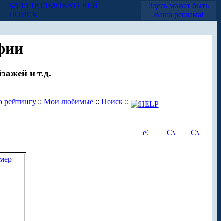
БАЗА ПОЛЬЗОВАТЕЛЕЙ
Здесь может быть
ПОИСК
Ваша реклама!
фии
зажей и т.д.
о рейтингу
::
Мои любимые
::
Поиск
::