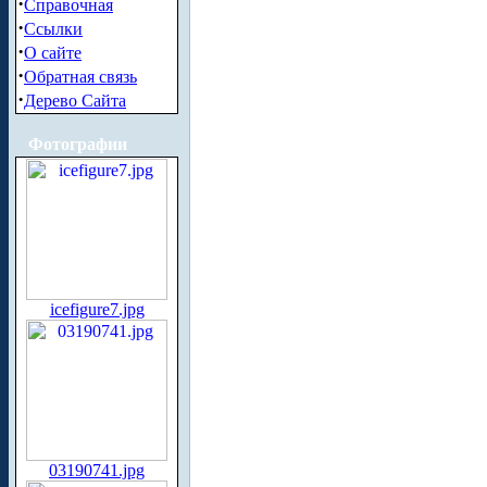
·
Справочная
·
Ссылки
·
О сайте
·
Обратная связь
·
Дерево Сайта
Фотографии
icefigure7.jpg
03190741.jpg