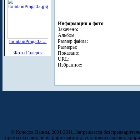
Информация о фото
Закачено:
Альбом:
Размер файла:
fountainPraga02 ...
Размеры:
Фото Галерея
Показано:
URL:
Избранное:
© Колосов Вадим, 2001-2011. Запрещается без предварител
прямых ссылок не на php-страницы, установка ссылок на php