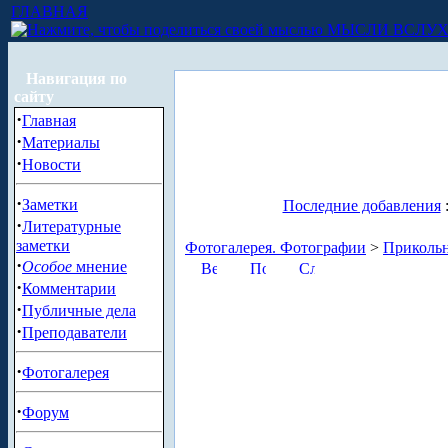
ГЛАВНАЯ
МЫСЛИ ВСЛУ
Навигация по
сайту
·
Главная
·
Материалы
·
Новости
·
Заметки
Последние добавления
·
Литературные
заметки
Фотогалерея. Фотографии
>
Приколь
·
Особое
мнение
·
Комментарии
·
Публичные дела
·
Преподаватели
·
Фотогалерея
·
Форум