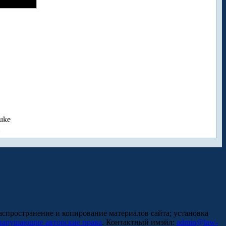
uke
аспространение и копирование материалов сайта; установка
нарушающие авторские права
. Контактный имэйл:
admin@law-