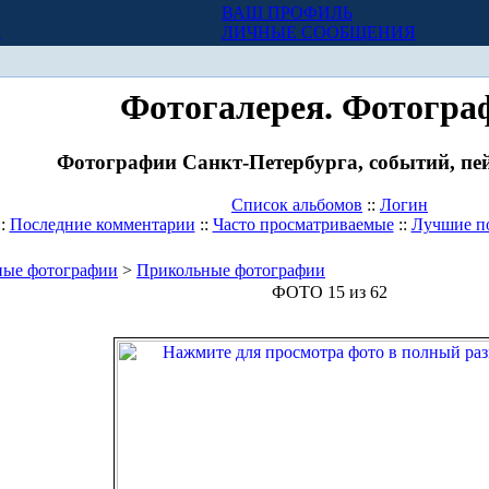
ВАШ ПРОФИЛЬ
Х
ЛИЧНЫЕ СООБЩЕНИЯ
Фотогалерея. Фотогра
Фотографии Санкт-Петербурга, событий, пей
Список альбомов
::
Логин
::
Последние комментарии
::
Часто просматриваемые
::
Лучшие п
ные фотографии
>
Прикольные фотографии
ФОТО 15 из 62