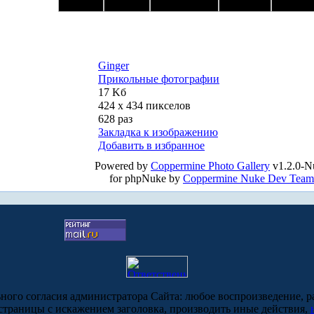
Ginger
Прикольные фотографии
17 Kб
424 x 434 пикселов
628 раз
Закладка к изображению
Добавить в избранное
Powered by
Coppermine Photo Gallery
v1.2.0-N
for phpNuke by
Coppermine Nuke Dev Team
ьного согласия администратора Сайта: любое воспроизведение, р
-страницы с искажением заголовка, производить иные действия,