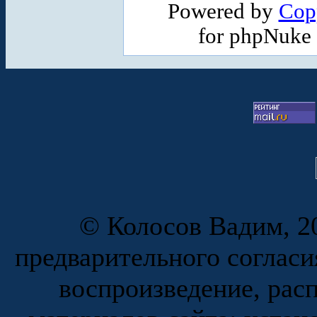
Powered by
Cop
for phpNuke
© Колосов Вадим, 20
предварительного согласи
воспроизведение, рас