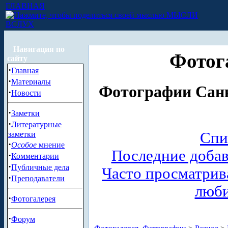
ГЛАВНАЯ
МЫСЛИ
ВСЛУХ
Навигация по
Фотог
сайту
·
Главная
·
Материалы
Фотографии Санк
·
Новости
·
Заметки
·
Литературные
Спи
заметки
·
Особое
мнение
Последние доба
·
Комментарии
·
Публичные дела
Часто просматри
·
Преподаватели
люб
·
Фотогалерея
·
Форум