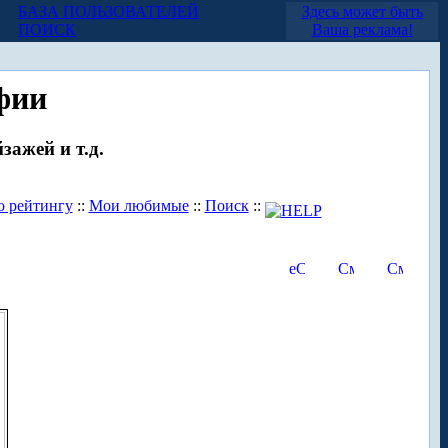
БАЗА ПОЛЬЗОВАТЕЛЕЙ
Здесь может быть
ПОИСК
Ваша реклама!
фии
зажей и т.д.
о рейтингу
::
Мои любимые
::
Поиск
::