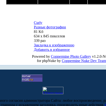
Curly
Разные фотографии
81 Kб
634 x 845 пикселов
339 раз
Закладка к изображению
Добавить в избранное
Powered by
Coppermine Photo Gallery
v1.2.0-N
for phpNuke by
Coppermine Nuke Dev Team
ьного согласия администратора Сайта: любое воспроизведение, р
-страницы с искажением заголовка, производить иные действия,