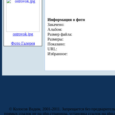
Информация о фото
Закачено:
Альбом:
ostrovok.jpg
Размер файла:
Размеры:
Фото Галерея
Показано:
URL:
Избранное:
© Колосов Вадим, 2001-2011. Запрещается без предварител
прямых ссылок не на php-страницы, установка ссылок на php