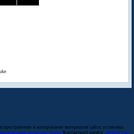
uke
аспространение и копирование материалов сайта; установка
нарушающие авторские права
. Контактный имэйл:
admin@law-