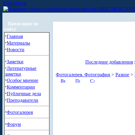
ГЛАВНАЯ
МЫСЛИ ВСЛУ
Навигация по
сайту
·
Главная
·
Материалы
·
Новости
·
Заметки
Последние добавления
·
Литературные
заметки
Фотогалерея. Фотографии
>
Разное
>
·
Особое
мнение
·
Комментарии
·
Публичные дела
·
Преподаватели
·
Фотогалерея
·
Форум