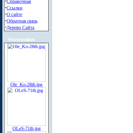
·
Справочная
·
Ссылки
·
О сайте
·
Обратная связь
·
Дерево Сайта
Фотографии
Ole_Ko-28th.jpg
OLeS-71th.jpg