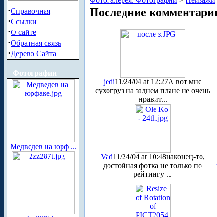
Фотогалерея. Фотографии
>
Пейзажи
·
Последние комментари
Справочная
·
Ссылки
·
О сайте
·
Обратная связь
·
Дерево Сайта
Фотографии
jedi
11/24/04 at 12:27
А вот мне
сухогруз на заднем плане не очень
нравит...
Медведев на юрф ...
Vad
11/24/04 at 10:48
наконец-то,
достойная фотка не только по
рейтингу ...