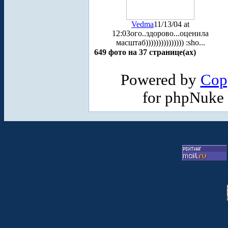
Vedma
11/13/04 at
12:03
ого..здорово...оценила
масштаб))))))))))))))) :sho...
649 фото на 37 странице(ах)
Powered by
Cop
for phpNuke