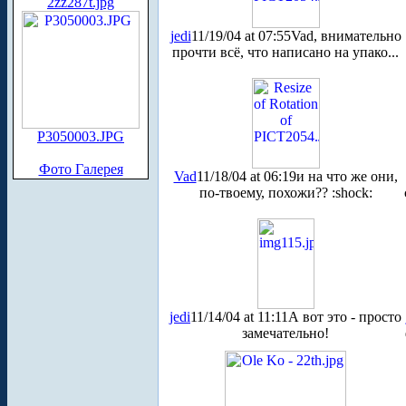
2zz287t.jpg
jedi
11/19/04 at 07:55
Vad, внимательно
прочти всё, что написано на упако...
P3050003.JPG
Фото Галерея
Vad
11/18/04 at 06:19
и на что же они,
по-твоему, похожи?? :shock:
jedi
11/14/04 at 11:11
А вот это - просто
замечательно!