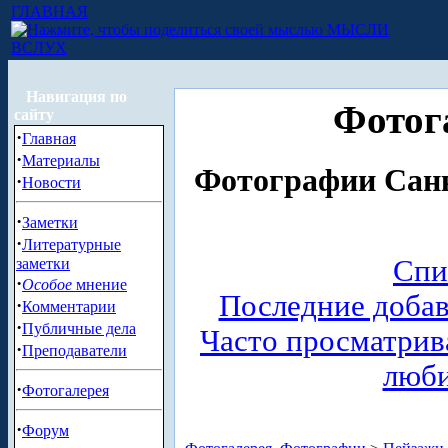
ГЛАВНАЯ
МЫСЛИ
ВСЛУХ
Навигация по
Фотог
сайту
·
Главная
·
Материалы
Фотографии Санк
·
Новости
·
Заметки
·
Литературные
Спи
заметки
·
Особое
мнение
Последние доба
·
Комментарии
·
Публичные дела
Часто просматри
·
Преподаватели
люб
·
Фотогалерея
·
Форум