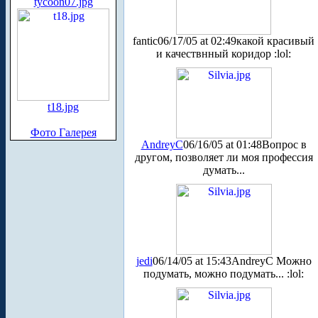
tycoon07.jpg
fantic
06/17/05 at 02:49
какой красивый
и качествнный коридор :lol:
t18.jpg
Фото Галерея
AndreyC
06/16/05 at 01:48
Вопрос в
другом, позволяет ли моя профессия
думать...
jedi
06/14/05 at 15:43
AndreyC Можно
подумать, можно подумать... :lol: