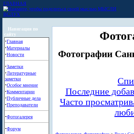
ГЛАВНАЯ
МЫСЛИ
ВСЛУХ
Навигация по
Фотог
сайту
·
Главная
·
Материалы
Фотографии Санк
·
Новости
·
Заметки
·
Литературные
Спи
заметки
·
Особое
мнение
Последние доба
·
Комментарии
·
Публичные дела
Часто просматри
·
Преподаватели
люб
·
Фотогалерея
·
Форум