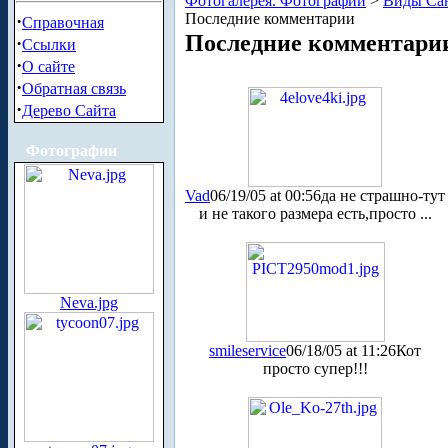
Фотогалерея. Фотографии
>
Виды Сан
Последние комментарии
·
Справочная
Последние комментари
·
Ссылки
·
О сайте
·
Обратная связь
·
Дерево Сайта
Фотографии
Vad
06/19/05 at 00:56
да не страшно-тут
и не такого размера есть,просто ...
Neva.jpg
smileservice
06/18/05 at 11:26
Кот
просто супер!!!