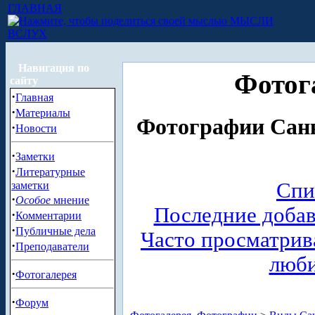
ГЛАВНАЯ
МЫСЛИ
ВСЛУХ
Навигация по
Фотог
сайту
·
Главная
·
Материалы
Фотографии Санк
·
Новости
·
Заметки
·
Литературные
Спи
заметки
·
Особое
мнение
Последние доба
·
Комментарии
·
Публичные дела
Часто просматри
·
Преподаватели
люб
·
Фотогалерея
·
Форум