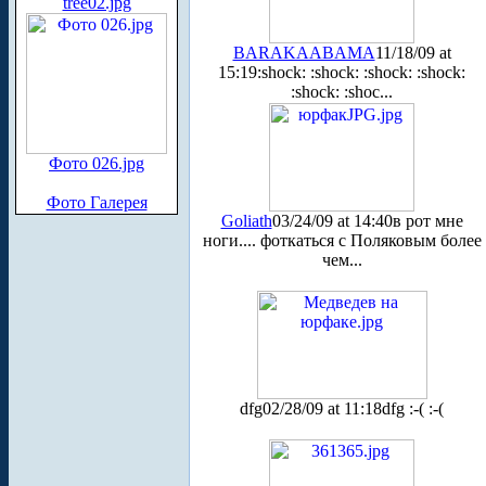
tree02.jpg
BARAKAABAMA
11/18/09 at
15:19
:shock: :shock: :shock: :shock:
:shock: :shoc...
Фото 026.jpg
Фото Галерея
Goliath
03/24/09 at 14:40
в рот мне
ноги.... фоткаться с Поляковым более
чем...
dfg
02/28/09 at 11:18
dfg :-( :-(