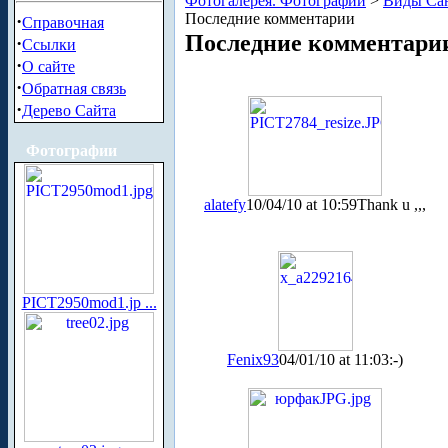
Фотогалерея. Фотографии
>
Виды Сан
Последние комментарии
·
Справочная
Последние комментари
·
Ссылки
·
О сайте
·
Обратная связь
·
Дерево Сайта
Фотографии
alatefy
10/04/10 at 10:59
Thank u ,,,
PICT2950mod1.jp ...
Fenix93
04/01/10 at 11:03
:-)