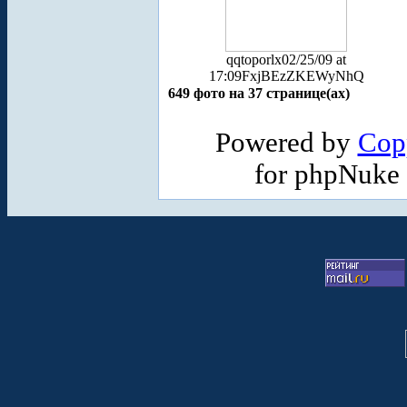
qqtoporlx
02/25/09 at
17:09
FxjBEzZKEWyNhQ
649 фото на 37 странице(ах)
Powered by
Cop
for phpNuke