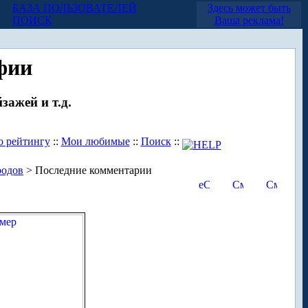
БАЗА ПОЛЬЗОВАТЕЛЕЙ
Здесь может быть
ПОИСК
Ваша реклама!
фии
зажей и т.д.
о рейтингу
::
Мои любимые
::
Поиск
::
родов
> Последние комментарии