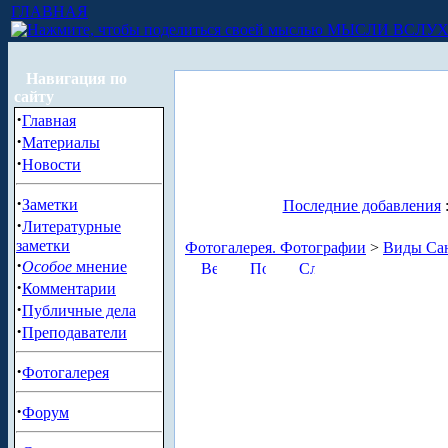
ГЛАВНАЯ
МЫСЛИ ВСЛУ
Навигация по
сайту
·
Главная
·
Материалы
·
Новости
·
Заметки
Последние добавления
·
Литературные
заметки
Фотогалерея. Фотографии
>
Виды Сан
·
Особое
мнение
·
Комментарии
·
Публичные дела
·
Преподаватели
·
Фотогалерея
·
Форум