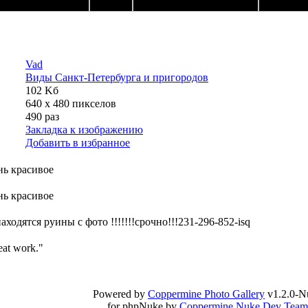
Vad
Виды Санкт-Петербурга и пригородов
102 Kб
640 x 480 пикселов
490 раз
Закладка к изображению
Добавить в избранное
ень красивое
ень красивое
ходятся руины с фото !!!!!!!срочно!!!231-296-852-isq
reat work."
Powered by
Coppermine Photo Gallery
v1.2.0-N
for phpNuke by
Coppermine Nuke Dev Team