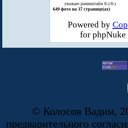
уважаю раммштайн 8-) 8-)
649 фото на 37 странице(ах)
Powered by
Cop
for phpNuke
© Колосов Вадим, 20
предварительного согласи