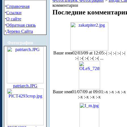
Фотогалерея. Фотографии
>
Виды Сан
комментарии
·
Справочная
Последние комментари
·
Ссылки
·
О сайте
·
Обратная связь
·
Дерево Сайта
Фотографии
Ваше имя
02/03/09 at 12:05
:-| :-| :-| :-| :-|
:-| :-( :-( :-( :-( ...
patriarch.JPG
Ваше имя
01/07/09 at 09:01
:-x :-x :-x :-x
:-x :-x :-x :-x