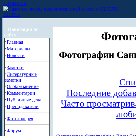
ГЛАВНАЯ
МЫСЛИ
ВСЛУХ
Навигация по
Фотог
сайту
·
Главная
·
Материалы
Фотографии Санк
·
Новости
·
Заметки
·
Литературные
Спи
заметки
·
Особое
мнение
Последние доба
·
Комментарии
·
Публичные дела
Часто просматри
·
Преподаватели
люб
·
Фотогалерея
·
Форум