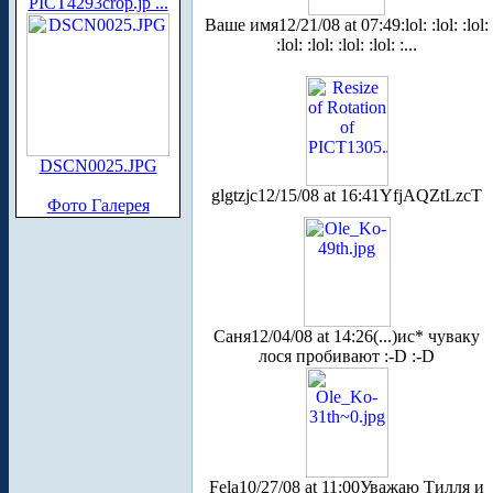
PICT4293crop.jp ...
Ваше имя
12/21/08 at 07:49
:lol: :lol: :lol:
:lol: :lol: :lol: :lol: :...
DSCN0025.JPG
glgtzjc
12/15/08 at 16:41
YfjAQZtLzcT
Фото Галерея
Саня
12/04/08 at 14:26
(...)ис* чуваку
лося пробивают :-D :-D
Fela
10/27/08 at 11:00
Уважаю Тилля и