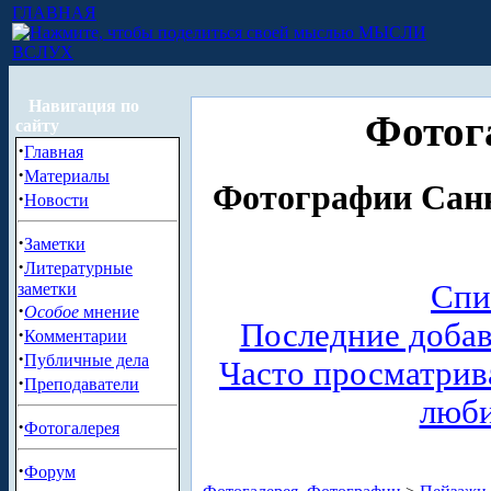
ГЛАВНАЯ
МЫСЛИ
ВСЛУХ
Навигация по
Фотог
сайту
·
Главная
·
Материалы
Фотографии Санк
·
Новости
·
Заметки
·
Литературные
Спи
заметки
·
Особое
мнение
Последние доба
·
Комментарии
·
Публичные дела
Часто просматри
·
Преподаватели
люб
·
Фотогалерея
·
Форум