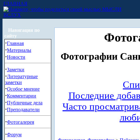
ГЛАВНАЯ
МЫСЛИ
ВСЛУХ
Навигация по
Фотог
сайту
·
Главная
·
Материалы
Фотографии Санк
·
Новости
·
Заметки
·
Литературные
Спи
заметки
·
Особое
мнение
Последние доба
·
Комментарии
·
Публичные дела
Часто просматри
·
Преподаватели
люб
·
Фотогалерея
·
Форум