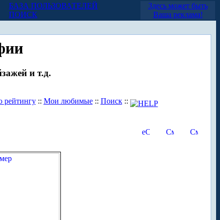
БАЗА ПОЛЬЗОВАТЕЛЕЙ
Здесь может быть
ПОИСК
Ваша реклама!
фии
зажей и т.д.
о рейтингу
::
Мои любимые
::
Поиск
::