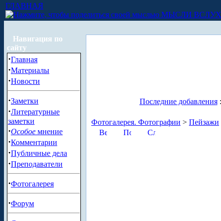
ГЛАВНАЯ
МЫСЛИ ВСЛУ
Навигация по
сайту
·
Главная
·
Материалы
·
Новости
·
Заметки
Последние добавления
·
Литературные
заметки
Фотогалерея. Фотографии
>
Пейзажи
·
Особое
мнение
·
Комментарии
·
Публичные дела
·
Преподаватели
·
Фотогалерея
·
Форум