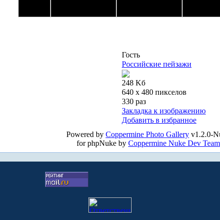
Гость
Российские пейзажи
248 Kб
640 x 480 пикселов
330 раз
Закладка к изображению
Добавить в избранное
Powered by
Coppermine Photo Gallery
v1.2.0-N
for phpNuke by
Coppermine Nuke Dev Team