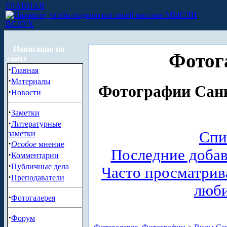
ГЛАВНАЯ
МЫСЛИ
ВСЛУХ
Навигация по
Фотог
сайту
·
Главная
·
Материалы
Фотографии Санк
·
Новости
·
Заметки
·
Литературные
Спи
заметки
·
Особое
мнение
Последние доба
·
Комментарии
·
Публичные дела
Часто просматри
·
Преподаватели
люб
·
Фотогалерея
·
Форум