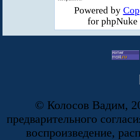
Powered by
Cop
for phpNuke
© Колосов Вадим, 20
предварительного согласи
воспроизведение, рас