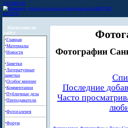
ГЛАВНАЯ
МЫСЛИ
ВСЛУХ
Навигация по
Фотог
сайту
·
Главная
·
Материалы
Фотографии Санк
·
Новости
·
Заметки
·
Литературные
Спи
заметки
·
Особое
мнение
Последние доба
·
Комментарии
·
Публичные дела
Часто просматри
·
Преподаватели
люб
·
Фотогалерея
·
Форум