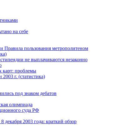
итниками
тано на себе
ли Правила пользования метрополитеном
ка)
 стипендии не выплачиваются незаконно
о
х карт: проблемы
2003 г. (статистика)
ились под знаком дебатов
ская олимпиада
уционного суда РФ
8 декабря 2003 года: краткий обзор