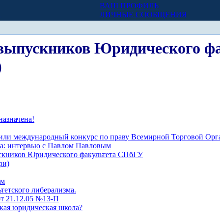
ВАШ ПРОФИЛЬ
Х
ЛИЧНЫЕ СООБЩЕНИЯ
и выпускников Юридического 
)
назначена!
 или международный конкурс по праву Всемирной Торговой Ор
га: интервью с Павлом Павловым
ускников Юридического факультета СПбГУ
ри)
ым
тетского либерализма.
т 21.12.05 №13-П
кая юридическая школа?