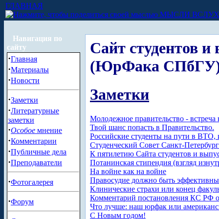
ГЛАВНАЯ
МЫСЛИ ВСЛУ
Навигация по
Сайт студентов 
сайту
·
Главная
(ЮрФака СПбГУ
·
Материалы
·
Новости
Заметки
·
Заметки
·
Литературные
Молодежное правительство - встреча 
заметки
Твой шанс попасть в Правительство.
·
Особое
мнение
Российские студенты на пути в ВТО,
·
Комментарии
Студенческий Совет Санкт-Петербур
·
Публичные дела
К пятилетию Сайта студентов и вып
·
Потанинская стипендия (взгляд изнут
Преподаватели
На войне как на войне
Правосудие должно быть эффективн
·
Фотогалерея
Клинические страхи или конец факуль
Комментарий постановления КС РФ о
·
Форум
Что лучше: наш юрфак или американс
С Новым годом!