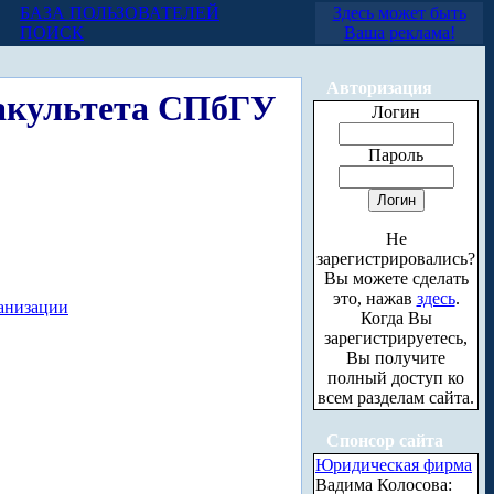
БАЗА ПОЛЬЗОВАТЕЛЕЙ
Здесь может быть
ПОИСК
Ваша реклама!
Авторизация
факультета СПбГУ
Логин
Пароль
Не
зарегистрировались?
Вы можете сделать
это, нажав
здесь
.
ганизации
Когда Вы
зарегистрируетесь,
Вы получите
полный доступ ко
всем разделам сайта.
Спонсор сайта
Юридическая фирма
Вадима Колосова: