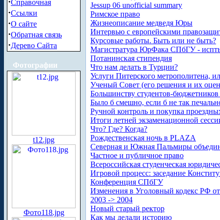
·
Справочная
Jessup 06 unofficial summary
·
Ссылки
Римское право
·
Жизнеописание медведя Юры
О сайте
Интервью с европейскими правозащ
·
Обратная связь
Курсовые работы. Быть или не быть?
·
Дерево Сайта
Магистратура ЮрФака СПбГУ - испты
Потанинская стипендия
Фотографии
Что нам делать в Турции?
Услуги Питерского метрополитена, и
Ученый Совет (его решения и их оцен
Большинству студентов-бюджетников
Было б смешно, если б не так печальн
Ручной контроль и покупка проездны
Итоги летней экзаменационной сессии 
Что? Где? Когда?
Рождественская ночь в PLAZA
t12.jpg
Северная и Южная Пальмиры объедин
Частное и публичное право
Всероссийская студенческая юридиче
Игровой процесс: заседание Констит
Конференция СПбГУ
Изменения в Уголовный кодекс РФ от 
2003 -> 2004
Новый старый ректор
Фото118.jpg
Как мы делали историю