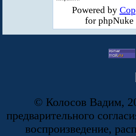
Powered by
Cop
for phpNuke
© Колосов Вадим, 20
предварительного согласи
воспроизведение, рас