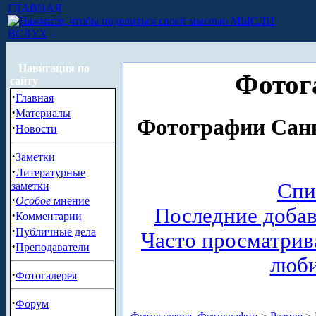
ГЛАВНАЯ
МЫСЛИ
ВСЛУХ
Навигация по
Фотог
сайту
·
Главная
·
Материалы
Фотографии Санк
·
Новости
·
Заметки
·
Литературные
Спи
заметки
·
Особое
мнение
Последние доба
·
Комментарии
·
Публичные дела
Часто просматри
·
Преподаватели
люб
·
Фотогалерея
·
Форум