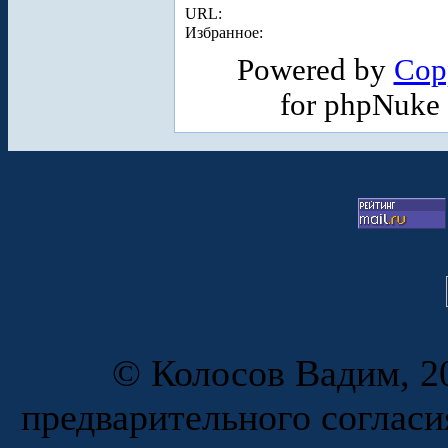
URL:
Избранное:
Powered by
Cop
for phpNuke
© Колосов Вадим, 20
предварительного согласи