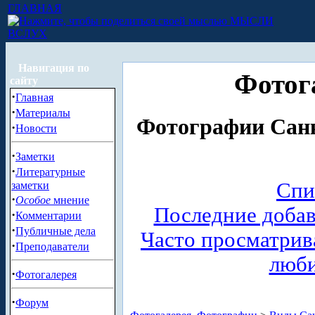
ГЛАВНАЯ
МЫСЛИ
ВСЛУХ
Навигация по
Фотог
сайту
·
Главная
·
Материалы
Фотографии Санк
·
Новости
·
Заметки
·
Литературные
Спи
заметки
·
Особое
мнение
Последние доба
·
Комментарии
·
Публичные дела
Часто просматри
·
Преподаватели
люб
·
Фотогалерея
·
Форум