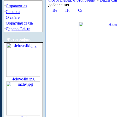
Фотогалерея. Фотографии
>
Виды Сан
добавления
·
Справочная
·
Ссылки
·
О сайте
·
Обратная связь
·
Дерево Сайта
Фотографии
4elove4ki.jpg