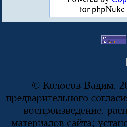
for phpNuke
© Колосов Вадим, 20
предварительного согласи
воспроизведение, рас
материалов сайта; устан