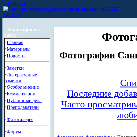
ГЛАВНАЯ
МЫСЛИ
ВСЛУХ
Навигация по
Фотог
сайту
·
Главная
·
Материалы
Фотографии Санк
·
Новости
·
Заметки
·
Литературные
Спи
заметки
·
Особое
мнение
Последние доба
·
Комментарии
·
Публичные дела
Часто просматри
·
Преподаватели
люб
·
Фотогалерея
·
Форум