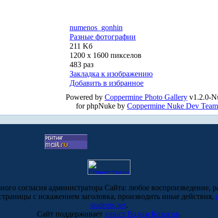
numenos_gonhin
Разные фотографии
211 Kб
1200 x 1600 пикселов
483 раз
Закладка к изображению
Добавить в избранное
Powered by
Coppermine Photo Gallery
v1.2.0-N
for phpNuke by
Coppermine Nuke Dev Team
ьного согласия администратора Сайта: любое воспроизведение, р
-страницы с искажением заголовка, производить иные действия,
students.net
.
Сайт поддерживает
юрист Вадим Колосов
.