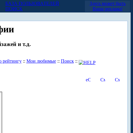
БАЗА ПОЛЬЗОВАТЕЛЕЙ
Здесь может быть
ПОИСК
Ваша реклама!
фии
зажей и т.д.
о рейтингу
::
Мои любимые
::
Поиск
::