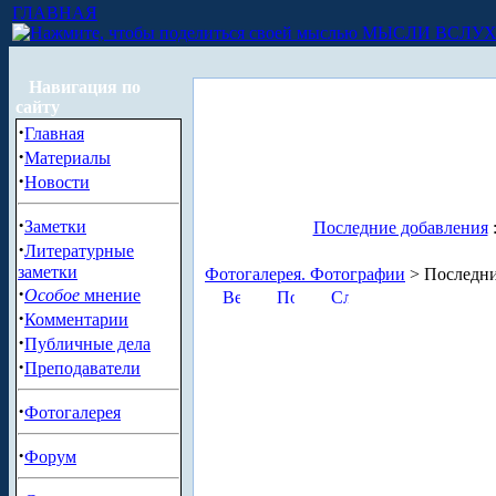
ГЛАВНАЯ
МЫСЛИ ВСЛУ
Навигация по
сайту
·
Главная
·
Материалы
·
Новости
·
Заметки
Последние добавления
·
Литературные
заметки
Фотогалерея. Фотографии
> Последни
·
Особое
мнение
·
Комментарии
·
Публичные дела
·
Преподаватели
·
Фотогалерея
·
Форум