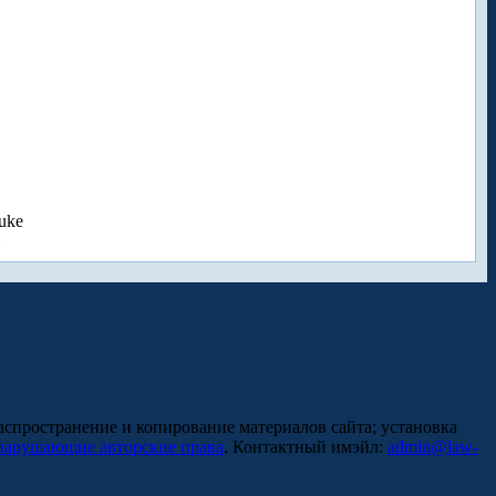
uke
аспространение и копирование материалов сайта; установка
нарушающие авторские права
. Контактный имэйл:
admin@law-