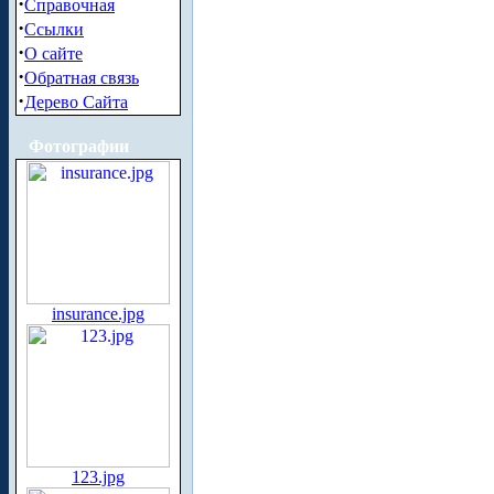
·
Справочная
·
Ссылки
·
О сайте
·
Обратная связь
·
Дерево Сайта
Фотографии
insurance.jpg
123.jpg