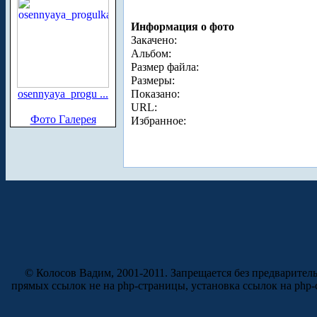
Информация о фото
Закачено:
Альбом:
Размер файла:
Размеры:
osennyaya_progu ...
Показано:
URL:
Фото Галерея
Избранное:
© Колосов Вадим, 2001-2011. Запрещается без предварител
прямых ссылок не на php-страницы, установка ссылок на php