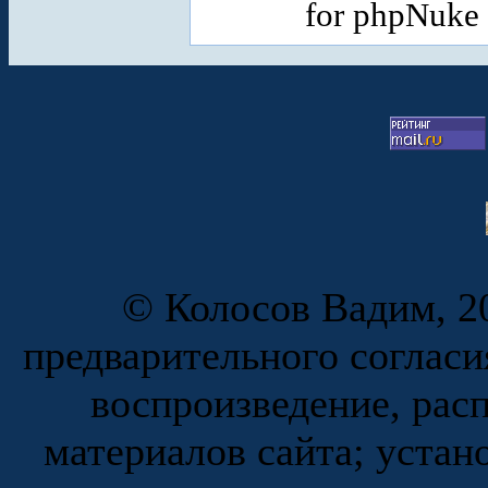
for phpNuke
© Колосов Вадим, 20
предварительного согласи
воспроизведение, рас
материалов сайта; устан