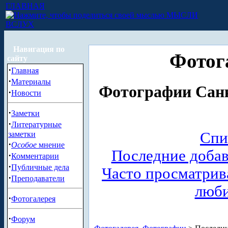
ГЛАВНАЯ
МЫСЛИ
ВСЛУХ
Навигация по
Фотог
сайту
·
Главная
·
Материалы
Фотографии Санк
·
Новости
·
Заметки
·
Литературные
Спи
заметки
·
Особое
мнение
Последние доба
·
Комментарии
·
Публичные дела
Часто просматри
·
Преподаватели
люб
·
Фотогалерея
·
Форум