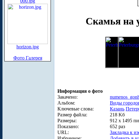
000.jpg
Скамья на у
horizon.jpg
Фото Галерея
Информация о фото
Закачено:
numenos_gonh
Альбом:
Виды городо
Ключевые слова:
Казань
Петер
Размер файла:
218 Kб
Размеры:
912 x 1495 п
Показано:
652 раз
URL:
Закладка к и
Избранное:
Добавить в и