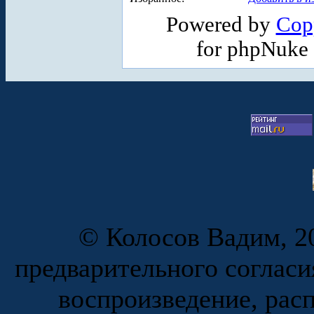
Powered by
Cop
for phpNuke
© Колосов Вадим, 20
предварительного согласи
воспроизведение, рас