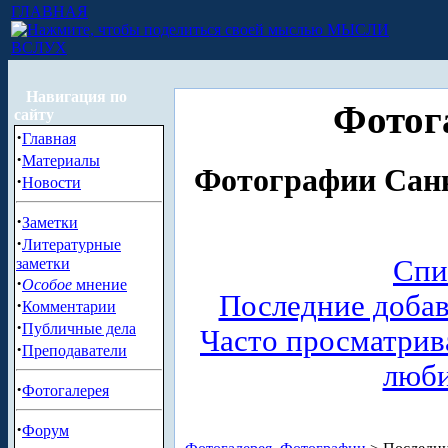
ГЛАВНАЯ
МЫСЛИ
ВСЛУХ
Навигация по
Фотог
сайту
·
Главная
·
Материалы
Фотографии Санк
·
Новости
·
Заметки
·
Литературные
Спи
заметки
·
Особое
мнение
Последние доба
·
Комментарии
·
Публичные дела
Часто просматри
·
Преподаватели
люб
·
Фотогалерея
·
Форум