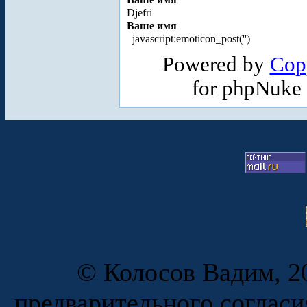
Djefri
Ваше имя
javascript:emoticon_post('
')
Powered by
Cop
for phpNuke
© Колосов Вадим, 20
предварительного согласи