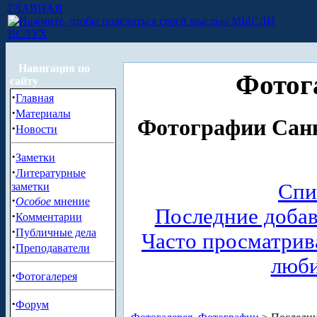
ГЛАВНАЯ
МЫСЛИ
ВСЛУХ
Навигация по
Фотог
сайту
·
Главная
·
Материалы
Фотографии Санк
·
Новости
·
Заметки
·
Литературные
Спи
заметки
·
Особое
мнение
Последние доба
·
Комментарии
·
Публичные дела
Часто просматри
·
Преподаватели
люб
·
Фотогалерея
·
Форум