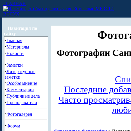
ГЛАВНАЯ
МЫСЛИ
ВСЛУХ
Навигация по
Фотог
сайту
·
Главная
·
Материалы
Фотографии Санк
·
Новости
·
Заметки
·
Литературные
Спи
заметки
·
Особое
мнение
Последние доба
·
Комментарии
·
Публичные дела
Часто просматри
·
Преподаватели
люб
·
Фотогалерея
·
Форум