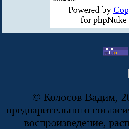
Powered by
Cop
for phpNuke
© Колосов Вадим, 20
предварительного согласи
воспроизведение, рас