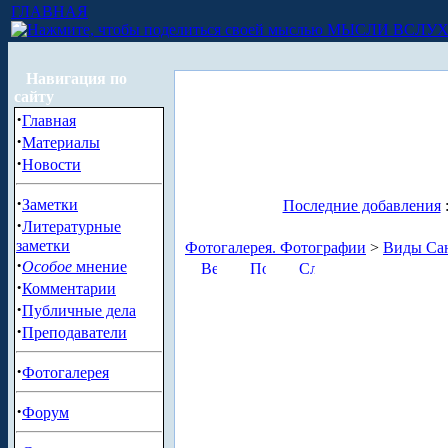
ГЛАВНАЯ
МЫСЛИ ВСЛУ
Навигация по
сайту
·
Главная
·
Материалы
·
Новости
·
Заметки
Последние добавления
·
Литературные
заметки
Фотогалерея. Фотографии
>
Виды Сан
·
Особое
мнение
·
Комментарии
·
Публичные дела
·
Преподаватели
·
Фотогалерея
·
Форум