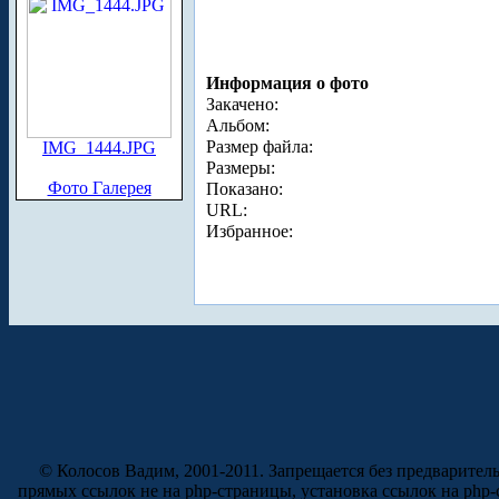
Информация о фото
Закачено:
Альбом:
Размер файла:
IMG_1444.JPG
Размеры:
Фото Галерея
Показано:
URL:
Избранное:
© Колосов Вадим, 2001-2011. Запрещается без предварител
прямых ссылок не на php-страницы, установка ссылок на php