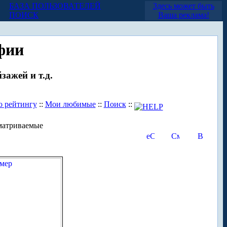
БАЗА ПОЛЬЗОВАТЕЛЕЙ
Здесь может быть
ПОИСК
Ваша реклама!
фии
зажей и т.д.
о рейтингу
::
Мои любимые
::
Поиск
::
матриваемые