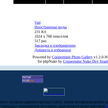
Vad
Иностранные виды
231 Kб
1024 x 768 пикселов
517 раз
Закладка к изображению
Добавить в избранное
Powered by
Coppermine Photo Gallery
v1.2.0-N
for phpNuke by
Coppermine Nuke Dev Team
ьного согласия администратора Сайта: любое воспроизведение, р
-страницы с искажением заголовка, производить иные действия,