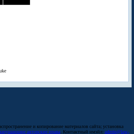
uke
аспространение и копирование материалов сайта; установка
нарушающие авторские права
. Контактный имэйл:
admin@law-