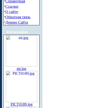
·
Справочная
·
Ссылки
·
О сайте
·
Обратная связь
·
Дерево Сайта
Фотографии
mi.jpg
PICT0189.jpg