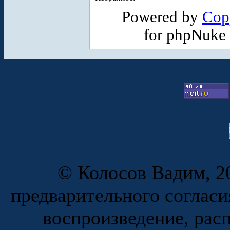
Powered by
Cop
for phpNuke
© Колосов Вадим, 20
предварительного согласи
воспроизведение, рас