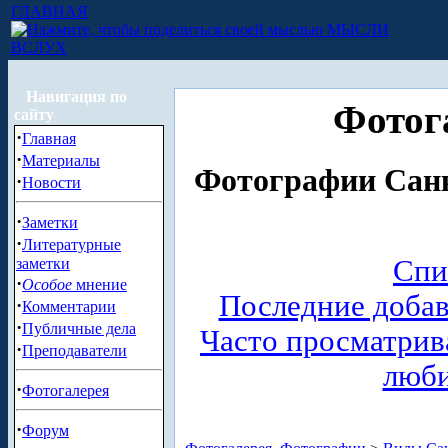
ГЛАВНАЯ
МЫСЛИ
ВСЛУХ
Навигация по
Фотог
сайту
·
Главная
·
Материалы
Фотографии Санк
·
Новости
·
Заметки
·
Литературные
Спи
заметки
·
Особое
мнение
Последние доба
·
Комментарии
·
Публичные дела
Часто просматри
·
Преподаватели
люб
·
Фотогалерея
·
Форум