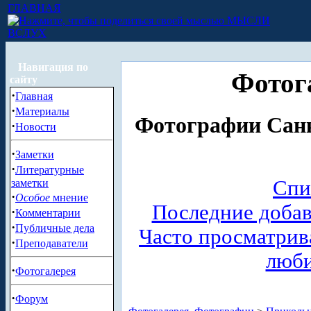
ГЛАВНАЯ
МЫСЛИ
ВСЛУХ
Навигация по
Фотог
сайту
·
Главная
·
Материалы
Фотографии Санк
·
Новости
·
Заметки
·
Литературные
Спи
заметки
·
Особое
мнение
Последние доба
·
Комментарии
·
Публичные дела
Часто просматри
·
Преподаватели
люб
·
Фотогалерея
·
Форум