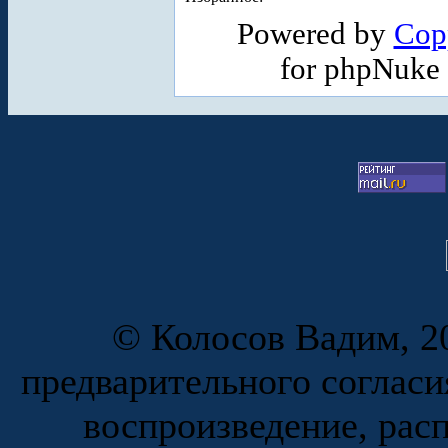
Powered by
Cop
for phpNuke
© Колосов Вадим, 20
предварительного согласи
воспроизведение, рас