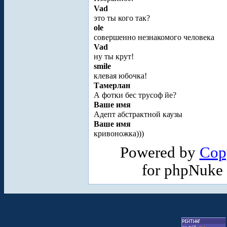
Vad
это ты кого так?
ole
совершенно незнакомого человека
Vad
ну ты крут!
smile
клевая юбочка!
Тамерлан
А фотки бес трусоф йе?
Ваше имя
Адепт абстрактной каузы
Ваше имя
кривоножка)))
Powered by
Cop
for phpNuke