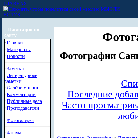
ГЛАВНАЯ
МЫСЛИ
ВСЛУХ
Навигация по
Фотог
сайту
·
Главная
·
Материалы
Фотографии Санк
·
Новости
·
Заметки
·
Литературные
Спи
заметки
·
Особое
мнение
Последние доба
·
Комментарии
·
Публичные дела
Часто просматри
·
Преподаватели
люб
·
Фотогалерея
·
Форум