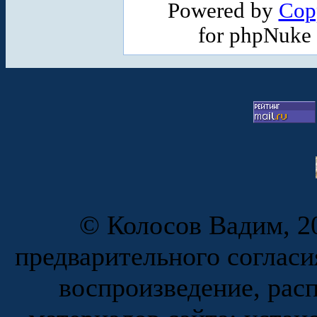
Powered by
Cop
for phpNuke
© Колосов Вадим, 20
предварительного согласи
воспроизведение, рас