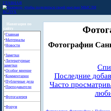
ГЛАВНАЯ
МЫСЛИ
ВСЛУХ
Навигация по
Фотог
сайту
·
Главная
·
Материалы
Фотографии Санк
·
Новости
·
Заметки
·
Литературные
Спи
заметки
·
Особое
мнение
Последние доба
·
Комментарии
·
Публичные дела
Часто просматри
·
Преподаватели
люб
·
Фотогалерея
·
Форум