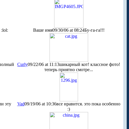
:lol:
Ваше имя
09/30/06 at 08:24
Бу-га-га!!!
 полный
Curly
09/22/06 at 11:13
шикарный кот! классное фото!
теперь приятно смотре...
ли эту
Vad
09/19/06 at 10:36
все нравится. это пока особенно
:)