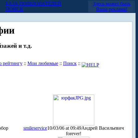
БАЗА ПОЛЬЗОВАТЕЛЕЙ
Здесь может быть
ПОИСК
Ваша реклама!
фии
зажей и т.д.
о рейтингу
::
Мои любимые
::
Поиск
::
обор
smileservice
10/03/06 at 09:49
Андрей Васильевич
forever!