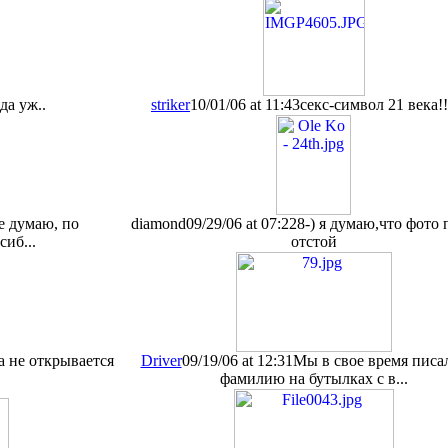
да уж..
striker
10/01/06 at 11:43
секс-символ 21 века!! 
е думаю, по
diamond
09/29/06 at 07:22
8-) я думаю,что фото
иб...
отстой
а не открывается
Driver
09/19/06 at 12:31
Мы в свое время писа
фамилию на бутылках с в...