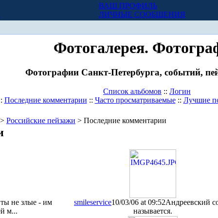
ВАШ ПРОФИЛЬ
Х
ЛИЧНЫЕ СООБЩЕНИЯ
Фотогалерея. Фотогра
Фотографии Санкт-Петербурга, событий, пей
Список альбомов
::
Логин
::
Последние комментарии
::
Часто просматриваемые
::
Лучшие п
>
Российские пейзажи
> Последние комментарии
и
ты не злые - им
smileservice
10/03/06 at 09:52
Андреевский с
 м...
называется.