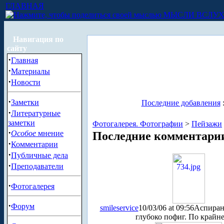
ГЛАВНАЯ
МЫСЛИ ВСЛУ
Навигация по
сайту
·
Главная
·
Материалы
·
Новости
·
Заметки
Последние добавления
·
Литературные
заметки
Фотогалерея. Фотографии
>
Пейзажи
·
Особое
мнение
Последние комментари
·
Комментарии
·
Публичные дела
·
Преподаватели
·
Фотогалерея
·
Форум
smileservice
10/03/06 at 09:56
Аспиран
глубоко пофиг. По крайней