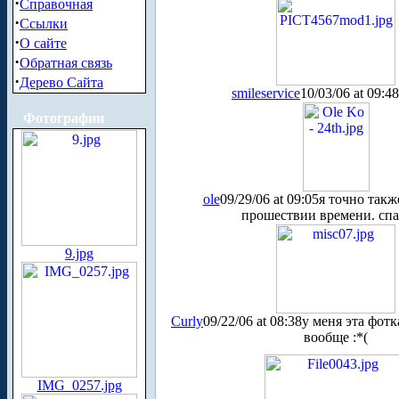
·
Справочная
·
Ссылки
·
О сайте
·
Обратная связь
·
Дерево Сайта
smileservice
10/03/06 at 09:48
Фотографии
ole
09/29/06 at 09:05
я точно такж
прошествии времени. спас
9.jpg
Curly
09/22/06 at 08:38
у меня эта фотк
вообще :*(
IMG_0257.jpg