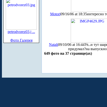
Motori
09/16/06 at 18:35
интересно то
petrodvorez03.j ...
Фото Галерея
Natali
09/10/06 at 16:44
Ух..и тут шар
придумал?на выпускном
649 фото на 37 странице(ах)