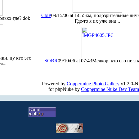
CblP
09/15/06 at 14:55
хм, подозрительные личн
лько-где? :lol:
Где-то я их уже вид...
ики..ну кто это
SOBR
09/10/06 at 07:43
Мелкор. кто его не зн
...
Powered by
Coppermine Photo Gallery
v1.2.0-N
for phpNuke by
Coppermine Nuke Dev Team