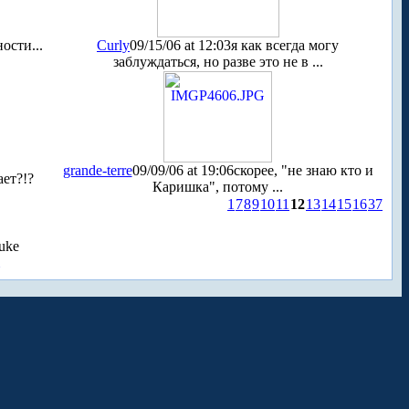
ости...
Curly
09/15/06 at 12:03
я как всегда могу
заблуждаться, но разве это не в ...
grande-terre
09/09/06 at 19:06
скорее, "не знаю кто и
ает?!?
Каришка", потому ...
1
7
8
9
10
11
12
13
14
15
16
37
uke