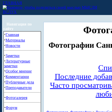
ГЛАВНАЯ
МЫСЛИ
ВСЛУХ
Навигация по
Фотог
сайту
·
Главная
·
Материалы
Фотографии Санк
·
Новости
·
Заметки
·
Литературные
Спи
заметки
·
Особое
мнение
Последние доба
·
Комментарии
·
Публичные дела
Часто просматри
·
Преподаватели
люб
·
Фотогалерея
·
Форум