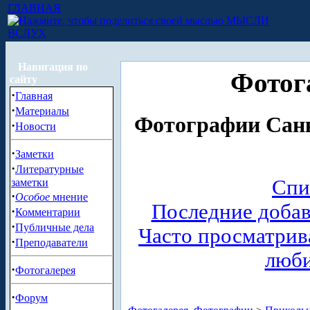
ГЛАВНАЯ
МЫСЛИ
ВСЛУХ
Навигация по
Фотог
сайту
·
Главная
·
Материалы
Фотографии Санк
·
Новости
·
Заметки
·
Литературные
Спи
заметки
·
Особое
мнение
Последние доба
·
Комментарии
·
Публичные дела
Часто просматри
·
Преподаватели
люб
·
Фотогалерея
·
Форум