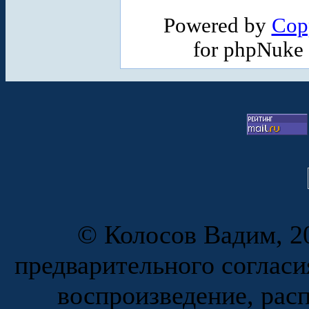
Powered by
Cop
for phpNuke
© Колосов Вадим, 20
предварительного согласи
воспроизведение, рас