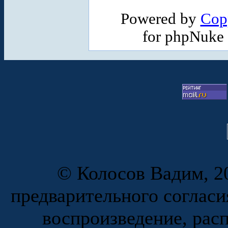
Powered by
Cop
for phpNuke
© Колосов Вадим, 20
предварительного согласи
воспроизведение, рас