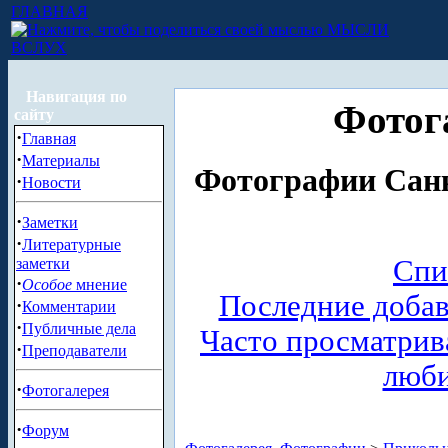
ГЛАВНАЯ
МЫСЛИ
ВСЛУХ
Навигация по
Фотог
сайту
·
Главная
·
Материалы
Фотографии Санк
·
Новости
·
Заметки
·
Литературные
Спи
заметки
·
Особое
мнение
Последние доба
·
Комментарии
·
Публичные дела
Часто просматри
·
Преподаватели
люб
·
Фотогалерея
·
Форум