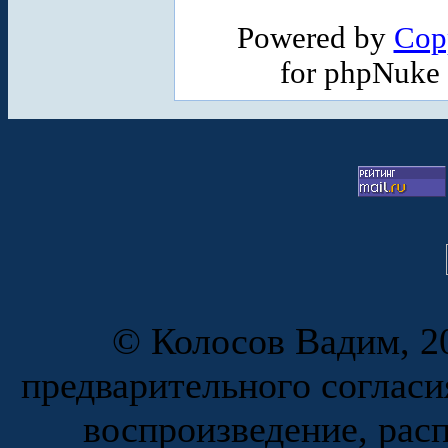
Powered by
Cop
for phpNuke
© Колосов Вадим, 20
предварительного согласи
воспроизведение, рас