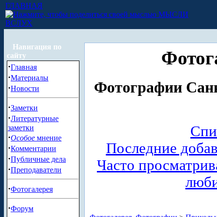
ГЛАВНАЯ
МЫСЛИ
ВСЛУХ
Навигация по
Фотог
сайту
·
Главная
·
Материалы
Фотографии Санк
·
Новости
·
Заметки
·
Литературные
Спи
заметки
·
Особое
мнение
Последние доба
·
Комментарии
·
Публичные дела
Часто просматри
·
Преподаватели
люб
·
Фотогалерея
·
Форум