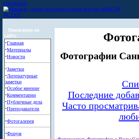
ГЛАВНАЯ
МЫСЛИ
ВСЛУХ
Навигация по
Фотог
сайту
·
Главная
·
Материалы
Фотографии Санк
·
Новости
·
Заметки
·
Литературные
Спи
заметки
·
Особое
мнение
Последние доба
·
Комментарии
·
Публичные дела
Часто просматри
·
Преподаватели
люб
·
Фотогалерея
·
Форум