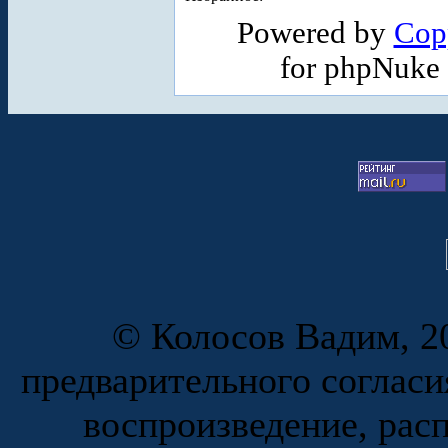
Powered by
Cop
for phpNuke
© Колосов Вадим, 20
предварительного согласи
воспроизведение, рас