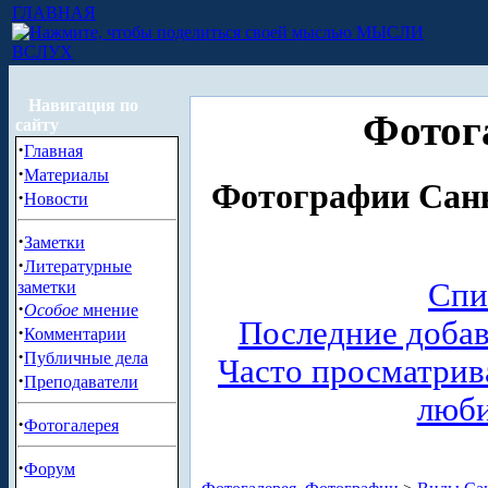
ГЛАВНАЯ
МЫСЛИ
ВСЛУХ
Навигация по
Фотог
сайту
·
Главная
·
Материалы
Фотографии Санк
·
Новости
·
Заметки
·
Литературные
Спи
заметки
·
Особое
мнение
Последние доба
·
Комментарии
·
Публичные дела
Часто просматри
·
Преподаватели
люб
·
Фотогалерея
·
Форум