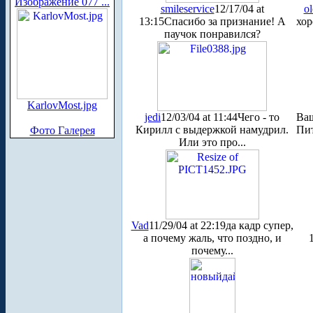
Изображение 077 ...
smileservice
12/17/04 at
ol
13:15
Спасибо за признание! А
хор
паучок понравился?
KarlovMost.jpg
jedi
12/03/04 at 11:44
Чего - то
Ва
Кирилл с выдержкой намудрил.
Пит
Фото Галерея
Или это про...
Vad
11/29/04 at 22:19
да кадр супер,
а почему жаль, что поздно, и
почему...