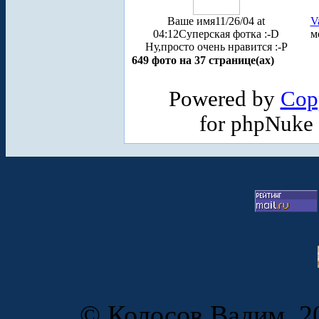
Ваше имя
11/26/04 at
V
04:12
Суперская фотка :-D
м
Ну,просто очень нравится :-P
649 фото на 37 странице(ах)
Powered by
Cop
for phpNuke
© Колосов Вадим, 20