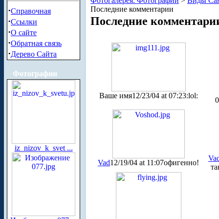
Фотогалерея. Фотографии
>
Виды Сан
Последние комментарии
·
Справочная
Последние комментари
·
Ссылки
·
О сайте
·
Обратная связь
·
Дерево Сайта
Фотографии
Ваше имя
12/23/04 at 07:23
:lol:
0
iz_nizov_k_svet ...
Va
Vad
12/19/04 at 11:07
офигенно!
та