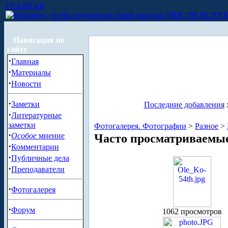
ГЛАВНАЯ
МЫСЛИ ВСЛУ
Навигация по
сайту
·
Главная
·
Материалы
·
Новости
·
Заметки
Последние добавления
·
Литературные
заметки
Фотогалерея. Фотографии
>
Разное
>
·
Особое
мнение
Часто просматриваемы
·
Комментарии
·
Публичные дела
·
Преподаватели
·
Фотогалерея
·
Форум
1062 просмотров