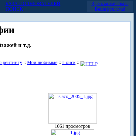
БАЗА ПОЛЬЗОВАТЕЛЕЙ
Здесь может быть
ПОИСК
Ваша реклама!
фии
зажей и т.д.
о рейтингу
::
Мои любимые
::
Поиск
::
1061 просмотров