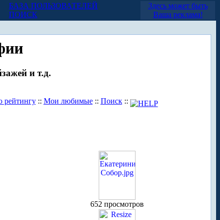
БАЗА ПОЛЬЗОВАТЕЛЕЙ
Здесь может быть
ПОИСК
Ваша реклама!
фии
зажей и т.д.
о рейтингу
::
Мои любимые
::
Поиск
::
652 просмотров