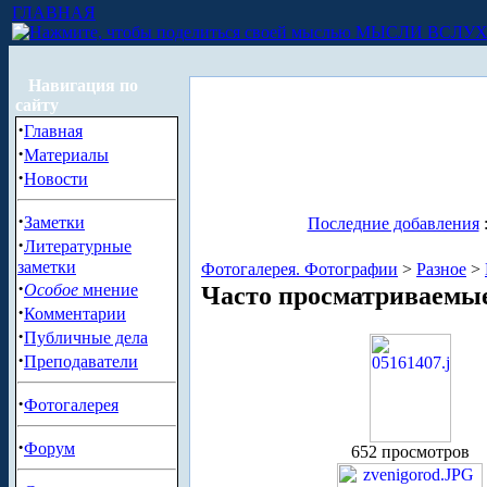
ГЛАВНАЯ
МЫСЛИ ВСЛУ
Навигация по
сайту
·
Главная
·
Материалы
·
Новости
·
Заметки
Последние добавления
·
Литературные
заметки
Фотогалерея. Фотографии
>
Разное
>
·
Особое
мнение
Часто просматриваемы
·
Комментарии
·
Публичные дела
·
Преподаватели
·
Фотогалерея
·
Форум
652 просмотров